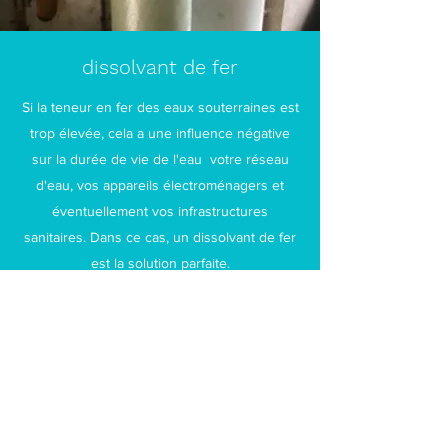
dissolvant de fer
Si la teneur en fer des eaux souterraines est
trop élevée, cela a une influence négative
sur la durée de vie de l'eau votre réseau
d'eau, vos appareils électroménagers et
éventuellement vos infrastructures
sanitaires. Dans ce cas, un dissolvant de fer
est la solution parfaite.